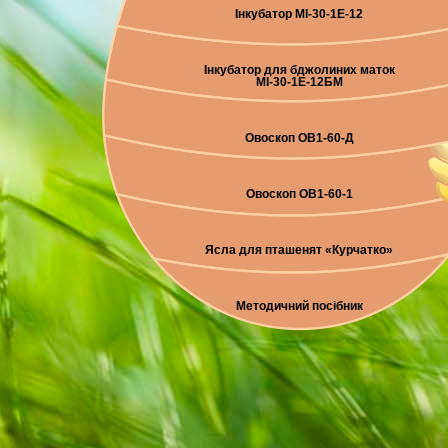
Інкубатор МІ-30-1E-12
Інкубатор для бджолиних маток
МІ-30-1Е-12БМ
Овоскоп ОВ1-60-Д
Овоскоп ОВ1-60-1
Ясла для пташенят «Курчатко»
Методичний посібник