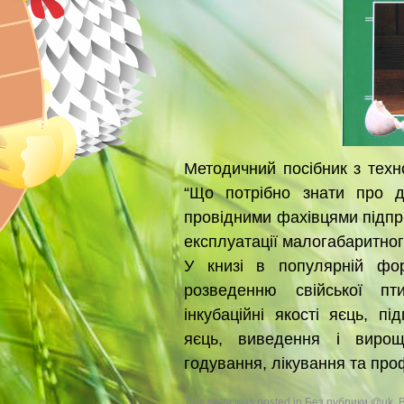
Методичний посібник з технол
“Що потрібно знати про д
провідними фахівцями підпри
експлуатації малогабаритного
У книзі в популярній фор
розведенню свійської п
інкубаційні якості яєць, пі
яєць, виведення і вирощ
годування, лікування та про
This entry was posted in
Без рубрики @uk
. 