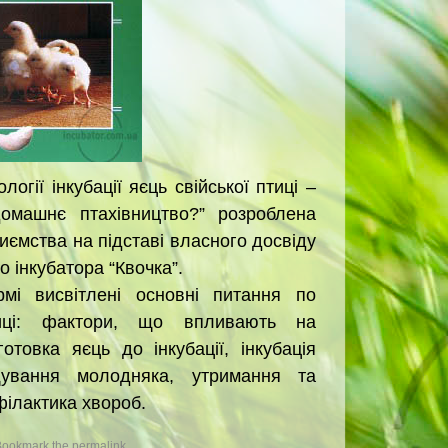
огії інкубації яєць свійської птиці –
омашнє птахівництво?” розроблена
ємства на підставі власного досвіду
 інкубатора “Квочка”.
мі висвітлені основні питання по
тиці: фактори, що впливають на
дготовка яєць до інкубації, інкубація
ування молодняка, утримання та
філактика хвороб.
Bookmark the
permalink
.